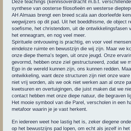
Deze teachings (kennisoverdracht m.b.t. verschillende
synthese van oosterse filosofieën en westerse dieptep
AH Almaas brengt een breed scala aan doorleefde kenn
wegwijzers op dit pad. Uit het boeddhisme, de object re
soefisme, het christendom, uit de ontwikkelingsfasen 
het enneagram, en nog veel meer.
Spirituele ontvouwing is prachtig, en voor veel mensen
eindeloze ruimte en bewustzijn die wij zijn. Maar we 
onze diepe thema’s tegen, uit onze jeugd. Onze ervar
gevormd, hebben onze ziel gestructureerd, zodat we 
Ego in de wereld kunnen zijn, ons kunnen redden. Maar
ontwikkeling, want deze structuren zijn niet onze war
niet vrij worden, als we ook niet werken aan al onze p
kwetsuren en overtuigingen, die juist maken dat we nie
contact hebben met onze diepe natuur, die begraven li
Het mooie symbool van die Parel, verscholen in een ha
metafoor waarin je je vast herkent.
En iedereen weet hoe lastig het is, zeker diegene onde
op het bewustzijns pad lopen, om echt als jezelf in het