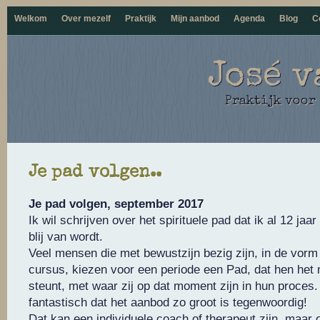
Welkom
Over mezelf
Praktijk
Mijn aanbod
Agenda
Blog
C
José v
Praktijk voor
Je pad volgen..
Je pad volgen, september 2017
Ik wil schrijven over het spirituele pad dat ik al 12 jaar
blij van wordt.
Veel mensen die met bewustzijn bezig zijn, in de vorm
cursus, kiezen voor een periode een Pad, dat hen het 
steunt, met waar zij op dat moment zijn in hun proces. 
fantastisch dat het aanbod zo groot is tegenwoordig!
Dat kan een individuele coach of therapeut zijn, maar o