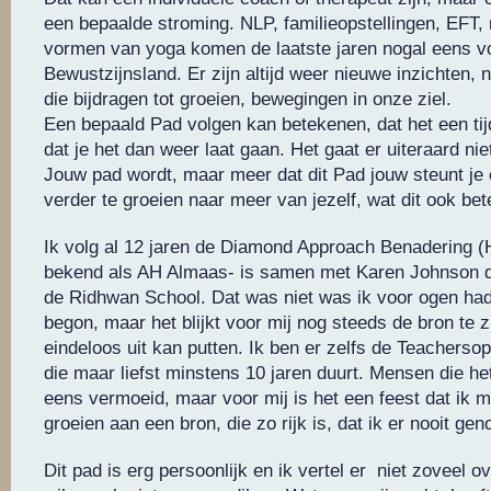
een bepaalde stroming. NLP, familieopstellingen, EFT,
vormen van yoga komen de laatste jaren nogal eens vo
Bewustzijnsland. Er zijn altijd weer nieuwe inzichten,
die bijdragen tot groeien, bewegingen in onze ziel.
Een bepaald Pad volgen kan betekenen, dat het een tijdj
dat je het dan weer laat gaan. Het gaat er uiteraard nie
Jouw pad wordt, maar meer dat dit Pad jouw steunt je 
verder te groeien naar meer van jezelf, wat dit ook bet
Ik volg al 12 jaren de Diamond Approach Benadering (
bekend als AH Almaas- is samen met Karen Johnson d
de Ridhwan School. Dat was niet was ik voor ogen had
begon, maar het blijkt voor mij nog steeds de bron te zi
eindeloos uit kan putten. Ik ben er zelfs de Teacherso
die maar liefst minstens 10 jaren duurt. Mensen die he
eens vermoeid, maar voor mij is het een feest dat ik m
groeien aan een bron, die zo rijk is, dat ik er nooit gen
Dit pad is erg persoonlijk en ik vertel er niet zoveel ov