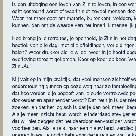
is een uitdaging een leven van Zijn te leven, in een wer
echt gesteund wordt of waarin niet zoveel mensen dez
Waar het meer gaat om materie, buitenkant, voldoen, i
kunnen, dan om de waarde van het innerlijk menselijk 
Hoe breng je je retraites, je openheid, je Zijn in het dag
hectiek van alle dag, met alle afleidingen, verleidingen,
halen? Weer drukker als je wilde, weer in je hoofd opg
overleving terecht gekomen. Keer op keer op keer. W
Zijn..Au!
Mij valt op in mijn praktijk, dat veel mensen zichzelf w
ondersteuning gunnen op deze weg naar zelfontplooiing.
dat hoe verder je je begeeft van je oude vertrouwde pa
donkerder en spannender wordt? Dat het fijn is dat niet 
zoeken, en dat het logisch is dat je dan ook meer bege
Als je meer inzicht hebt, wordt je inderdaad steviger 
dat wil niet zeggen dat het daardoor eenvoudiger word
voorbeelden. Als je reist naar een nieuw land, verdiep 
tevoren in wat je nodig hebt voor deze reis en wat je