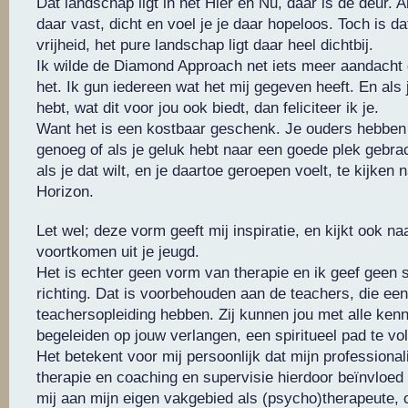
Dat landschap ligt in het Hier en Nu, daar is de deur. Alt
daar vast, dicht en voel je je daar hopeloos. Toch is d
vrijheid, het pure landschap ligt daar heel dichtbij.
Ik wilde de Diamond Approach net iets meer aandacht 
het. Ik gun iedereen wat het mij gegeven heeft. En als 
hebt, wat dit voor jou ook biedt, dan feliciteer ik je.
Want het is een kostbaar geschenk. Je ouders hebben
genoeg of als je geluk hebt naar een goede plek gebrac
als je dat wilt, en je daartoe geroepen voelt, te kijken
Horizon.
Let wel; deze vorm geeft mij inspiratie, en kijkt ook naa
voortkomen uit je jeugd.
Het is echter geen vorm van therapie en ik geef geen s
richting. Dat is voorbehouden aan de teachers, die ee
teachersopleiding hebben. Zij kunnen jou met alle kenni
begeleiden op jouw verlangen, een spiritueel pad te vo
Het betekent voor mij persoonlijk dat mijn professionalit
therapie en coaching en supervisie hierdoor beïnvloed 
mij aan mijn eigen vakgebied als (psycho)therapeute,