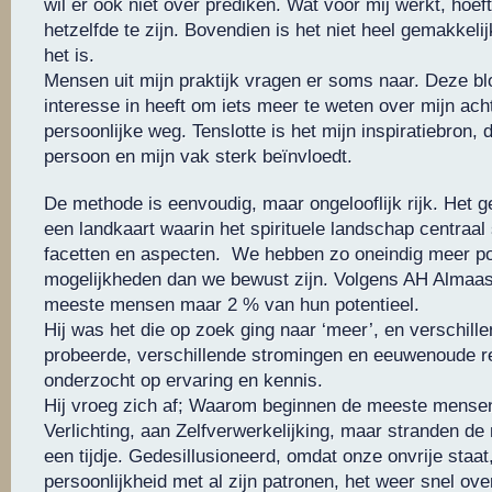
wil er ook niet over prediken. Wat voor mij werkt, hoef
hetzelfde te zijn. Bovendien is het niet heel gemakkelij
het is.
Mensen uit mijn praktijk vragen er soms naar. Deze blo
interesse in heeft om iets meer te weten over mijn ach
persoonlijke weg. Tenslotte is het mijn inspiratiebron, d
persoon en mijn vak sterk beïnvloedt.
De methode is eenvoudig, maar ongelooflijk rijk. Het g
een landkaart waarin het spirituele landschap centraal s
facetten en aspecten. We hebben zo oneindig meer po
mogelijkheden dan we bewust zijn. Volgens AH Almaas
meeste mensen maar 2 % van hun potentieel.
Hij was het die op zoek ging naar ‘meer’, en verschille
probeerde, verschillende stromingen en eeuwenoude re
onderzocht op ervaring en kennis.
Hij vroeg zich af; Waarom beginnen de meeste mensen
Verlichting, aan Zelfverwerkelijking, maar stranden 
een tijdje. Gedesillusioneerd, omdat onze onvrije staa
persoonlijkheid met al zijn patronen, het weer snel ov