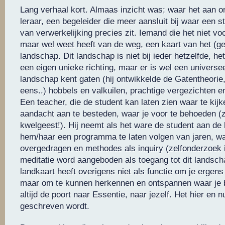
Lang verhaal kort. Almaas inzicht was; waar het aan on
leraar, een begeleider die meer aansluit bij waar een s
van verwerkelijking precies zit. Iemand die het niet vo
maar wel weet heeft van de weg, een kaart van het (g
landschap. Dit landschap is niet bij ieder hetzelfde, het
een eigen unieke richting, maar er is wel een universe
landschap kent gaten (hij ontwikkelde de Gatentheorie
eens..) hobbels en valkuilen, prachtige vergezichten e
Een teacher, die de student kan laten zien waar te kijk
aandacht aan te besteden, waar je voor te behoeden (
kwelgeest!). Hij neemt als het ware de student aan de
hem/haar een programma te laten volgen van jaren, w
overgedragen en methodes als inquiry (zelfonderzoek in
meditatie word aangeboden als toegang tot dit landscha
landkaart heeft overigens niet als functie om je ergen
maar om te kunnen herkennen en ontspannen waar je be
altijd de poort naar Essentie, naar jezelf. Het hier en 
geschreven wordt.