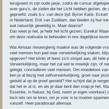
terugveert in zijn oude jasje, zodra de cursus afgelopen 
over guru’s, de zielen die het Licht hebben gezien, de 
geproefd, zoals b.v. van deze tijd; Byron Katie, Eckart 
in Nederland, Erik van Zuiddam, dan bieden zij hun ken
wat natuurlijk geweldig is. Maar daarna?
Dan weet je het, je hebt het licht gezien; Eureka! Waar
om deze realisatie te behouden in ons dagelijkse leve
Wat Almaas nieuwsgierig maakte was de volgende vraa
veel mensen hun pad naar verwerkelijking staken, blij
opgeven? Het klinkt of leest zich simpel aan, dit hele 
Verwerkelijking, maar het zal wel te moeilijk zijn, of ni
gelegd, concluderen veel mensen. Om moedeloos van 
ben je al bezig met zelfverwerkelijking, groei naar jeze
geduld al op de proef gesteld? Het schijnt dat je nerge
dat het er al is, en als je daar bent dan snap je het. Maar
Essentie, in Natuur, bij God, noem je eigen voorkeur) da
toch iets om te leren, om je voor in te moeten spannen
vanzelf. Heel paradoxaal allemaal.