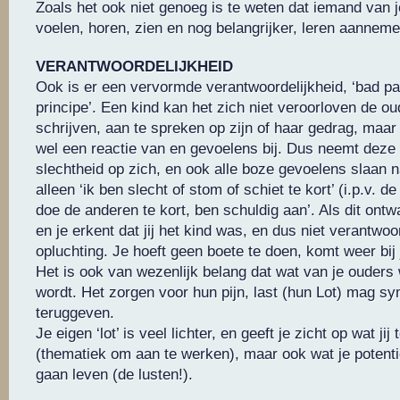
Zoals het ook niet genoeg is te weten dat iemand van je
voelen, horen, zien en nog belangrijker, leren aannem
VERANTWOORDELIJKHEID
Ook is er een vervormde verantwoordelijkheid, ‘bad pa
principe’. Een kind kan het zich niet veroorloven de ou
schrijven, aan te spreken op zijn of haar gedrag, maar h
wel een reactie van en gevoelens bij. Dus neemt deze 
slechtheid op zich, en ook alle boze gevoelens slaan n
alleen ‘ik ben slecht of stom of schiet te kort’ (i.p.v. d
doe de anderen te kort, ben schuldig aan’. Als dit ont
en je erkent dat jij het kind was, en dus niet verantwoor
opluchting. Je hoeft geen boete te doen, komt weer bij
Het is ook van wezenlijk belang dat wat van je ouder
wordt. Het zorgen voor hun pijn, last (hun Lot) mag s
teruggeven.
Je eigen ‘lot’ is veel lichter, en geeft je zicht op wat jij
(thematiek om aan te werken), maar ook wat je potent
gaan leven (de lusten!).