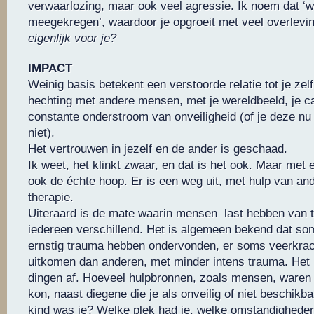
verwaarlozing, maar ook veel agressie. Ik noem dat ‘w
meegekregen’, waardoor je opgroeit met veel overlevi
eigenlijk voor je?
IMPACT
Weinig basis betekent een verstoorde relatie tot je zelf
hechting met andere mensen, met je wereldbeeld, je c
constante onderstroom van onveiligheid (of je deze nu
niet).
Het vertrouwen in jezelf en de ander is geschaad.
Ik weet, het klinkt zwaar, en dat is het ook. Maar met el
ook de échte hoop. Er is een weg uit, met hulp van and
therapie.
Uiteraard is de mate waarin mensen last hebben van 
iedereen verschillend. Het is algemeen bekend dat s
ernstig trauma hebben ondervonden, er soms veerkrac
uitkomen dan anderen, met minder intens trauma. Het 
dingen af. Hoeveel hulpbronnen, zoals mensen, waren 
kon, naast diegene die je als onveilig of niet beschikb
kind was je? Welke plek had je, welke omstandighede