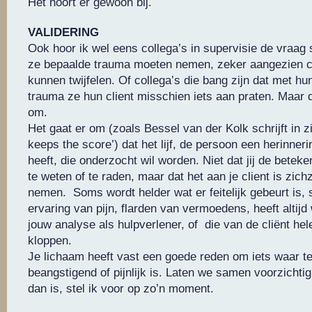
Het hoort er gewoon bij.
VALIDERING
Ook hoor ik wel eens collega’s in supervisie de vraag 
ze bepaalde trauma moeten nemen, zeker aangezien cl
kunnen twijfelen. Of collega’s die bang zijn dat met h
trauma ze hun client misschien iets aan praten. Maar d
om.
Het gaat er om (zoals Bessel van der Kolk schrijft in z
keeps the score’) dat het lijf, de persoon een herinneri
heeft, die onderzocht wil worden. Niet dat jij de beteken
te weten of te raden, maar dat het aan je client is zichz
nemen. Soms wordt helder wat er feitelijk gebeurt is,
ervaring van pijn, flarden van vermoedens, heeft altij
jouw analyse als hulpverlener, of die van de cliënt hel
kloppen.
Je lichaam heeft vast een goede reden om iets waar t
beangstigend of pijnlijk is. Laten we samen voorzichti
dan is, stel ik voor op zo’n moment.