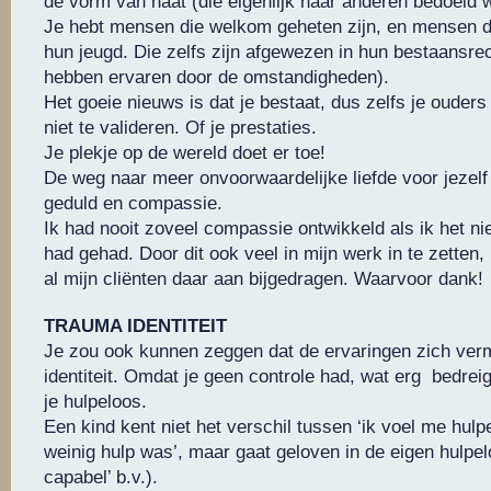
de vorm van haat (die eigenlijk naar anderen bedoeld 
Je hebt mensen die welkom geheten zijn, en mensen die
hun jeugd. Die zelfs zijn afgewezen in hun bestaansrec
hebben ervaren door de omstandigheden).
Het goeie nieuws is dat je bestaat, dus zelfs je ouder
niet te valideren. Of je prestaties.
Je plekje op de wereld doet er toe!
De weg naar meer onvoorwaardelijke liefde voor jezelf 
geduld en compassie.
Ik had nooit zoveel compassie ontwikkeld als ik het ni
had gehad. Door dit ook veel in mijn werk in te zetten,
al mijn cliënten daar aan bijgedragen. Waarvoor dank!
TRAUMA IDENTITEIT
Je zou ook kunnen zeggen dat de ervaringen zich verm
identiteit. Omdat je geen controle had, wat erg bedrei
je hulpeloos.
Een kind kent niet het verschil tussen ‘ik voel me hulp
weinig hulp was’, maar gaat geloven in de eigen hulpelo
capabel’ b.v.).