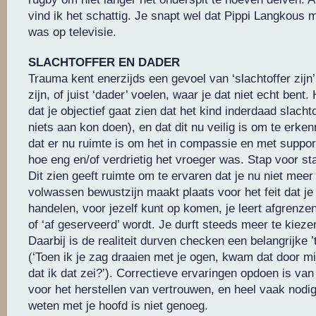
vind ik het schattig. Je snapt wel dat Pippi Langkous mi
was op televisie.
SLACHTOFFER EN DADER
Trauma kent enerzijds een gevoel van ‘slachtoffer zijn’ 
zijn, of juist ‘dader’ voelen, waar je dat niet echt bent. 
dat je objectief gaat zien dat het kind inderdaad slacht
niets aan kon doen), en dat dit nu veilig is om te erkenn
dat er nu ruimte is om het in compassie en met suppor
hoe eng en/of verdrietig het vroeger was. Stap voor st
Dit zien geeft ruimte om te ervaren dat je nu niet meer
volwassen bewustzijn maakt plaats voor het feit dat je
handelen, voor jezelf kunt op komen, je leert afgrenzen,
of ‘af geserveerd’ wordt. Je durft steeds meer te kieze
Daarbij is de realiteit durven checken een belangrijke ’t
(‘Toen ik je zag draaien met je ogen, kwam dat door mi
dat ik dat zei?’). Correctieve ervaringen opdoen is van
voor het herstellen van vertrouwen, en heel vaak nodig
weten met je hoofd is niet genoeg.