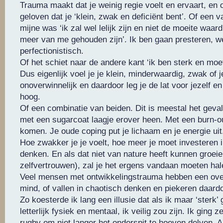
Trauma maakt dat je weinig regie voelt en ervaart, en 
geloven dat je ‘klein, zwak en deficiënt bent’. Of een v
mijne was ‘ik zal wel lelijk zijn en niet de moeite waar
meer van me gehouden zijn’. Ik ben gaan presteren, w
perfectionistisch.
Of het schiet naar de andere kant ‘ik ben sterk en moe
Dus eigenlijk voel je je klein, minderwaardig, zwak of je
onoverwinnelijk en daardoor leg je de lat voor jezelf e
hoog.
Of een combinatie van beiden. Dit is meestal het geval
met een sugarcoat laagje erover heen. Met een burn-out
komen. Je oude coping put je lichaam en je energie uit
Hoe zwakker je je voelt, hoe meer je moet investeren i
denken. En als dat niet van nature heeft kunnen groeie
zelfvertrouwen), zal je het ergens vandaan moeten ha
Veel mensen met ontwikkelingstrauma hebben een over
mind, of vallen in chaotisch denken en piekeren daardo
Zo koesterde ik lang een illusie dat als ik maar ‘sterk
letterlijk fysiek en mentaal, ik veilig zou zijn. Ik ging ze
rugby om niet langer het onderspit te hoeven delven. Al