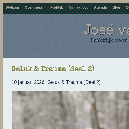
Welkom
Over mezelf
Praktijk
Mijn aanbod
Agenda
Blog
C
José v
Praktijk voor
Geluk & Trauma (deel 2)
10 januari 2026; Geluk & Trauma (Deel 2)