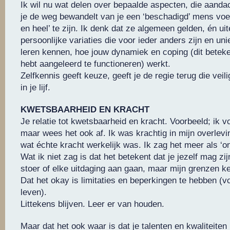
Ik wil nu wat delen over bepaalde aspecten, die aanda
je de weg bewandelt van je een ‘beschadigd’ mens voe
en heel’ te zijn. Ik denk dat ze algemeen gelden, én uit
persoonlijke variaties die voor ieder anders zijn en uni
leren kennen, hoe jouw dynamiek en coping (dit beteken
hebt aangeleerd te functioneren) werkt.
Zelfkennis geeft keuze, geeft je de regie terug die vei
in je lijf.
KWETSBAARHEID EN KRACHT
Je relatie tot kwetsbaarheid en kracht. Voorbeeld; ik 
maar wees het ook af. Ik was krachtig in mijn overlevi
wat échte kracht werkelijk was. Ik zag het meer als ‘o
Wat ik niet zag is dat het betekent dat je jezelf mag zijn.
stoer of elke uitdaging aan gaan, maar mijn grenzen k
Dat het okay is limitaties en beperkingen te hebben (vo
leven).
Littekens blijven. Leer er van houden.
Maar dat het ook waar is dat je talenten en kwaliteiten