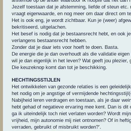
afstemde op de ander waardoor ik hoopte dat het dan 
Jezelf toestaan dat je afstemming, liefde of steun etc
vraagt eigenwaarde, en nog meer om daar direct om t
Het is ook eng, je wordt zichtbaar. Kun je (weer) afge
bekritiseerd, uitgelachen.
Het besef is nodig dat je bestaansrecht hebt, en ook j
verlangens bestaansrecht hebben.
Zonder dat je daar iets voor hoeft te doen. Basta.
De energie die je dan overhoudt als die validatie eige
wil je dan eigenlijk in het leven? Wat geeft jou plezier
Die keuzeknop komt dan tot je beschikking.
HECHTINGSSTIJLEN
Het ontwikkelen van gezonde relaties is een geleidelij
het nodig om je angstige of vermijdende hechtingsstijl(
Nabijheid leren verdragen en toestaan, als je daar wei
hebt gehad of negatieve ervaring mee kent. Dan is dit
ga ik uiteindelijk toch niet verlaten worden? Wordt mijn
vrijheid, mijn autonomie mij niet ontnomen? Of in hefti
verraden, gebruikt of misbruikt worden?’.