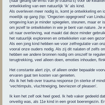
(naar gelang de ernst van je trauma’s) voor de kwalite
ontwikkeling van een natuurlijk ‘ik’ als kind.
Als overleven meer nodig is, komt je ontwikkeling en id
moeilijk op gang (tip; ‘Ongezien opgegroeid’ van Linds
omgeving kan je minder spiegelen, steunen, maar er i
om jezelf te ontwikkelen in wie je bent van nature. Je w
uit naar overleving, wat maakt dat deze minder gebrui
het natuurlijk exploreren en ontwikkelen van een gezon
Als een jong kind hebben we voor zelfregulatie van onz
vooral onze ouders nodig. Als zij dit nalaten of zelfs 
hebben we andere bronnen nodig om onszelf te reguler
terugtrekking, veel alleen doen, emoties inhouden, flink 
Het constante alert zijn, of alleen onder bepaalde voor
ervaren gaat ten kosten van genieten.
Als ik het heb over trauma response (in sterke of mind
‘vechtimpuls, vluchtneiging, bevriezen of pleasen’.
Ik ken het zelf ook heel goed. Ik heb vaker gedeeld dat
onveilig was, als 11e kind in een groot boerengezin. 