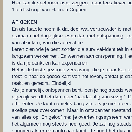
Hier kan ik veel meer over zeggen, maar lees liever b
‘Liefdesbang’ van Hannah Cuppen.
AFKICKEN
En als laatste noem ik dat deel wat vertrouwder is met
drama in het dagelijkse leven dan met ontspanning. Je m
van afkicken, van die adrenaline.
Leren zien wie je bent zonder die survival-identiteit in 
langzaam verkennen. En wennen aan ontspanning. Het 
is dan je denkt en kan expanderen.
Het is de beste gezonde verslaving, die je maar kan o
trekt je naar de goede kant van het leven, omdat je d
raakt en gehecht. Eindelijk!
Als je namelijk ontspannen bent, ben je nog steeds 
eigenlijk wordt het dan meer ‘aandachtig aanwezig ‘. D
efficiënter. Je kunt namelijk bang zijn als je niet meer a
akeligs gaat overkomen. Maar in ontspannen toestand
van alles op. En geloof me; je overlevingssysteem werk
het algemeen nog steeds heel goed. Je zal nog steed
springen als er een auto aan komt. Je hoeft het dus niet